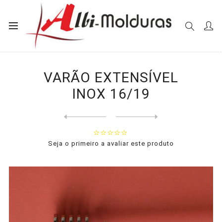
Início
Varões
Diversos
VARÃO EXTENSÍVEL INOX 16/19
VARÃO EXTENSÍVEL
INOX 16/19
Next
product
Previous product
Seja o primeiro a avaliar este produto