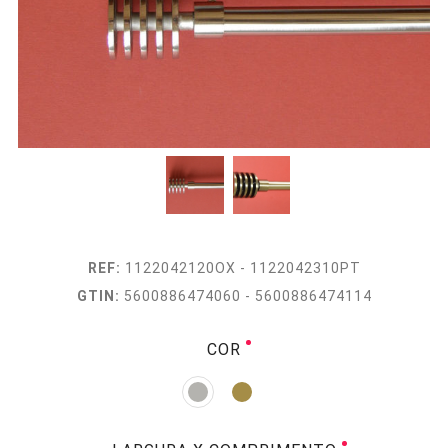
REF:
1122042120OX - 1122042310PT
GTIN:
5600886474060 - 5600886474114
COR