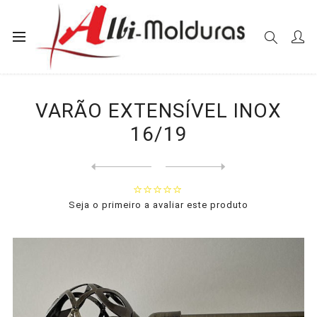
Início
Varões
Diversos
VARÃO EXTENSÍVEL INOX 16/19
VARÃO EXTENSÍVEL INOX
16/19
Next
product
Previous product
Seja o primeiro a avaliar este produto