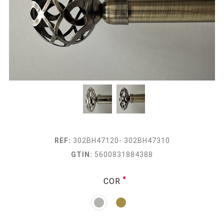
REF:
302BH47120- 302BH47310
GTIN:
5600831884388
COR