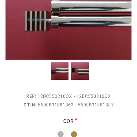
REF:
12DC550210OX - 12DC550310OX
GTIN:
5600831881363 - 5600831881387
COR