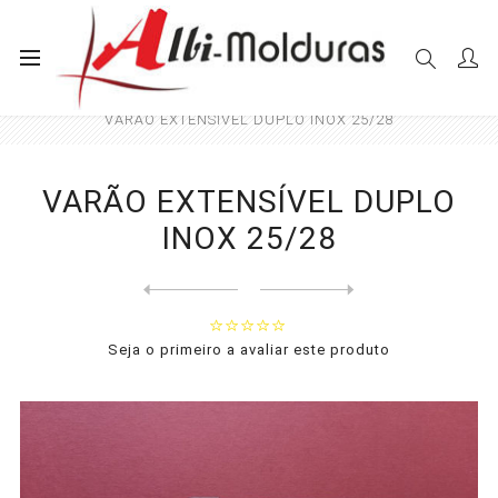
Início
Varões
Diversos
VARÃO EXTENSÍVEL DUPLO INOX 25/28
VARÃO EXTENSÍVEL DUPLO
INOX 25/28
Next
product
Previous product
VARÃO EXTENSÍVEL PINTADO 16...
Seja o primeiro a avaliar este produto