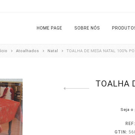
HOME PAGE
SOBRE NÓS
PRODUTO
ício
Atoalhados
Natal
TOALHA DE MESA NATAL 100% PO
Cortinas
Varões
Estores
Tapetes
TOALHA 
Previous product
Cozinha
Diversos
Liso
Rua
Sala e
Noite e Dia
Casa de
Quarto
Banho
Seja o 
Passadeir
REF
Ver todas
GTIN:
56