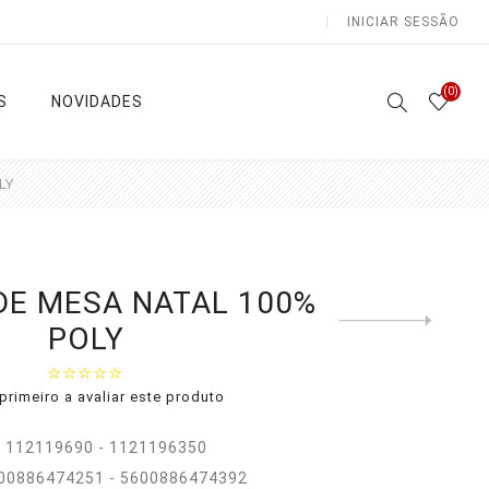
INICIAR SESSÃO
(0)
S
NOVIDADES
LY
Atoalhados
Lençóis e Colchas
DE MESA NATAL 100%
Next
POLY
product
Sala /
Lençóis
Cozinha
Capa
Casa de
Edredon
primeiro a avaliar este produto
Banho
as
Colchas
Natal
:
112119690 - 1121196350
Ver todas
00886474251 - 5600886474392