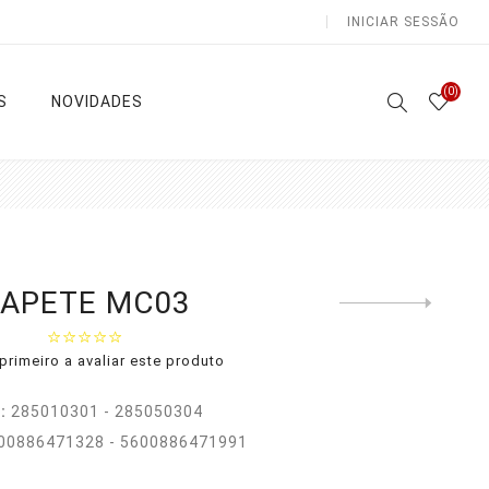
INICIAR SESSÃO
(0)
S
NOVIDADES
Atoalhados
Lençóis e Colchas
TAPETE MC03
Next
product
Sala /
Lençóis
Cozinha
primeiro a avaliar este produto
Capa
Casa de
Edredon
Banho
:
285010301 - 285050304
as
Colchas
Natal
00886471328 - 5600886471991
Ver todas