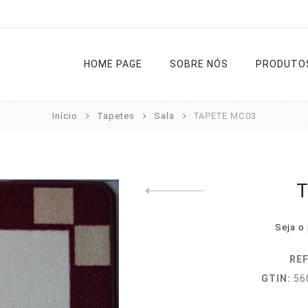
HOME PAGE
SOBRE NÓS
PRODUTO
Início
Tapetes
Sala
TAPETE MC03
Cortinas
Varões
Estores
Tapetes
Previous product
Cozinha
Diversos
Liso
Rua
Seja o 
Sala e
Noite e Dia
Casa de
Quarto
Banho
REF
Passadeir
GTIN:
56
Ver todas