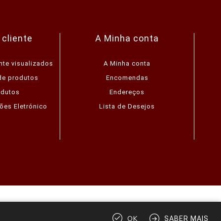
 cliente
A Minha conta
nte visualizados
A Minha conta
de produtos
Encomendas
odutos
Endereços
ões Eletrónico
Lista de Desejos
direitos reservados.
OK
SABER MAIS