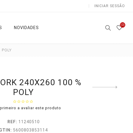
INICIAR SESSÃO
(0)
S
NOVIDADES
 POLY
Atoalhados
Lençóis e Colchas
ORK 240X260 100 %
Next
POLY
product
Sala /
Lençóis
Cozinha
Capa
Casa de
Edredon
primeiro a avaliar este produto
Banho
as
Colchas
Natal
REF:
11240510
Ver todas
GTIN:
5600803853114