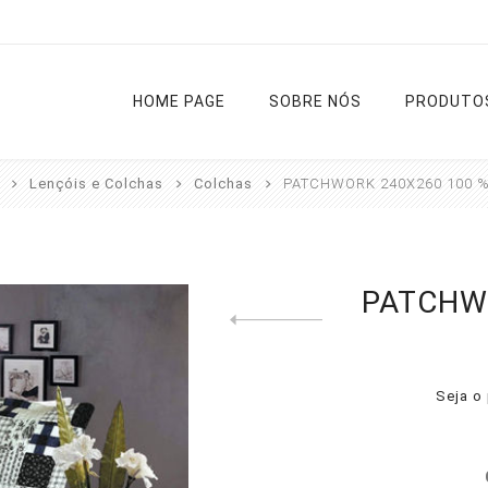
HOME PAGE
SOBRE NÓS
PRODUTO
Lençóis e Colchas
Colchas
PATCHWORK 240X260 100 %
Cortinas
Varões
Estores
Tapetes
PATCHW
Previous product
Cozinha
Diversos
Liso
Rua
Sala e
Noite e Dia
Casa de
Quarto
Banho
Seja o 
Passadeir
Ver todas