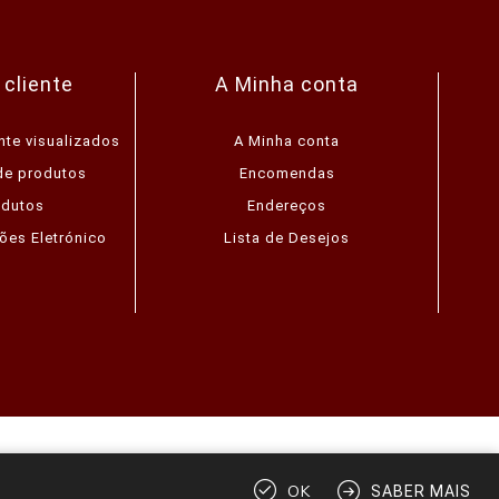
 cliente
A Minha conta
nte visualizados
A Minha conta
de produtos
Encomendas
odutos
Endereços
ões Eletrónico
Lista de Desejos
direitos reservados.
OK
SABER MAIS