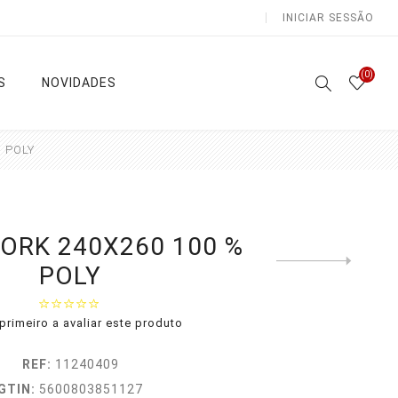
INICIAR SESSÃO
(0)
S
NOVIDADES
 POLY
Atoalhados
Lençóis e Colchas
ORK 240X260 100 %
Next
POLY
product
Sala /
Lençóis
Cozinha
Capa
Casa de
Edredon
primeiro a avaliar este produto
Banho
as
Colchas
Natal
REF:
11240409
Ver todas
GTIN:
5600803851127