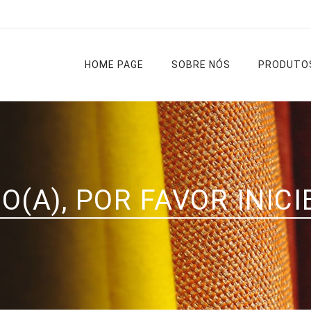
HOME PAGE
SOBRE NÓS
PRODUTO
Cortinas
Varões
Estores
Tapetes
O(A), POR FAVOR INICI
Cozinha
Diversos
Liso
Rua
Sala e
Noite e Dia
Casa de
Quarto
Banho
Passadeir
Ver todas