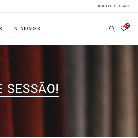
INICIAR SESSÃO
(0)
S
NOVIDADES
Atoalhados
Lençóis e Colchas
E SESSÃO!
Sala /
Lençóis
Cozinha
Capa
Casa de
Edredon
Banho
as
Colchas
Natal
Ver todas