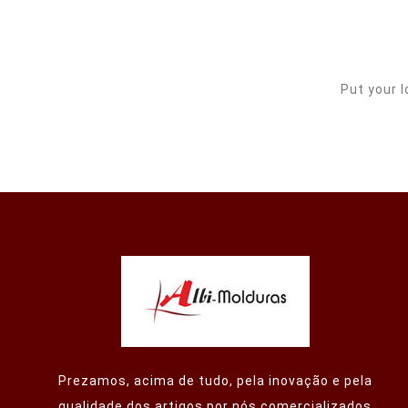
Put your l
Prezamos, acima de tudo, pela inovação e pela
qualidade dos artigos por nós comercializados