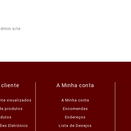
admin site.
 cliente
A Minha conta
nte visualizados
A Minha conta
de produtos
Encomendas
odutos
Endereços
ões Eletrónico
Lista de Desejos