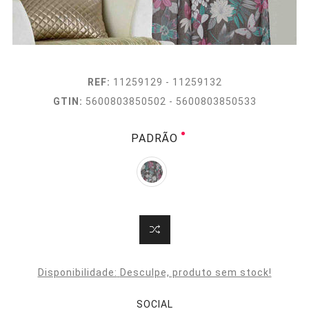
REF:
11259129 - 11259132
GTIN:
5600803850502 - 5600803850533
PADRÃO
Disponibilidade:
Desculpe, produto sem stock!
SOCIAL