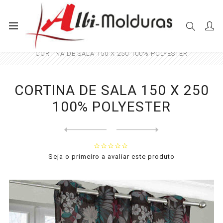
Início
Cortinas
Sala e Quarto
CORTINA DE SALA 150 X 250 100% POLYESTER
CORTINA DE SALA 150 X 250
100% POLYESTER
Next
product
Previous product
CORTINA 150X250 100% POLY. ...
Seja o primeiro a avaliar este produto