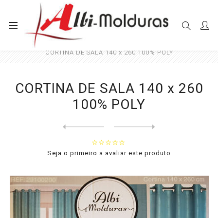
Início
Cortinas
Sala e Quarto
CORTINA DE SALA 140 x 260 100% POLY
CORTINA DE SALA 140 x 260
100% POLY
Next
product
Previous product
CORTINA DE SALA 140 x 260 1...
Seja o primeiro a avaliar este produto