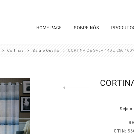
HOME PAGE
SOBRE NÓS
PRODUTO
Cortinas
Sala e Quarto
CORTINA DE SALA 140 x 260 100
Cortinas
Varões
Estores
Tapetes
CORTINA
Previous product
Cozinha
Diversos
Liso
Rua
Sala e
Noite e Dia
Casa de
Quarto
Banho
Seja o 
Passadeir
RE
Ver todas
GTIN:
56