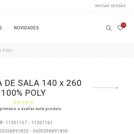
INICIAR SESSÃO
(0)
S
NOVIDADES
% POLY
Atoalhados
Lençóis e Colchas
 DE SALA 140 x 260
Next
100% POLY
product
Sala /
Lençóis
Cozinha
Capa
Casa de
Edredon
primeiro a avaliar este produto
Banho
as
Colchas
Natal
F:
11201157 - 11201161
Ver todas
00358891852 - 5600358891890