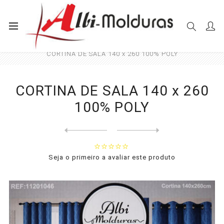
Início
Cortinas
Sala e Quarto
CORTINA DE SALA 140 x 260 100% POLY
CORTINA DE SALA 140 x 260
100% POLY
Next
product
Previous product
CORTINA DE SALA 140 x 260 1...
Seja o primeiro a avaliar este produto