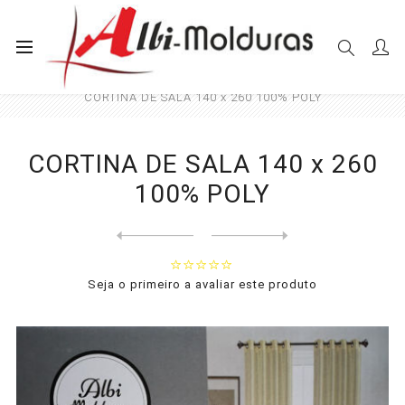
Início
Cortinas
Sala e Quarto
CORTINA DE SALA 140 x 260 100% POLY
CORTINA DE SALA 140 x 260
100% POLY
Next
product
Previous product
CORTINA DE SALA 140 x 260 1...
Seja o primeiro a avaliar este produto