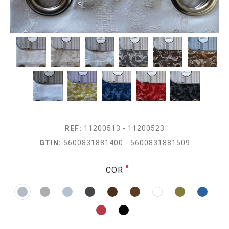
REF:
11200513 - 11200523
GTIN:
5600831881400 - 5600831881509
COR