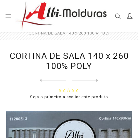
Início
Cortinas
Sala e Quarto
CORTINA DE SALA 140 x 260 100% POLY
CORTINA DE SALA 140 x 260
100% POLY
Next
product
Previous product
CORTINA DE SALA 140 x 260 1...
Seja o primeiro a avaliar este produto