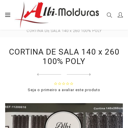
Início
Cortinas
Sala e Quarto
CORTINA DE SALA 140 x 260 100% POLY
CORTINA DE SALA 140 x 260
100% POLY
Next
product
Previous product
CORTINA DE SALA 140 x 260 1...
Seja o primeiro a avaliar este produto