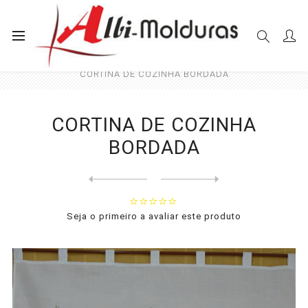
Início
Cortinas
Cozinha
CORTINA DE COZINHA BORDADA
CORTINA DE COZINHA
BORDADA
Next
product
Previous product
CORTINA DE COZINHA BORDADA ...
Seja o primeiro a avaliar este produto