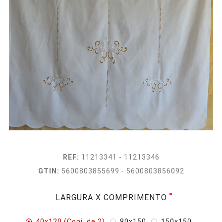
REF:
11213341 - 11213346
GTIN:
5600803855699 - 5600803856092
LARGURA X COMPRIMENTO
40x120 (Conj. de 2)
80x150
150x150