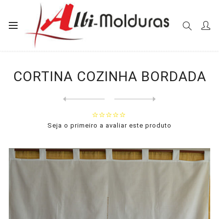
Início
Cortinas
Cozinha
CORTINA COZINHA BORDADA
CORTINA COZINHA BORDADA
Next
product
Previous product
Seja o primeiro a avaliar este produto